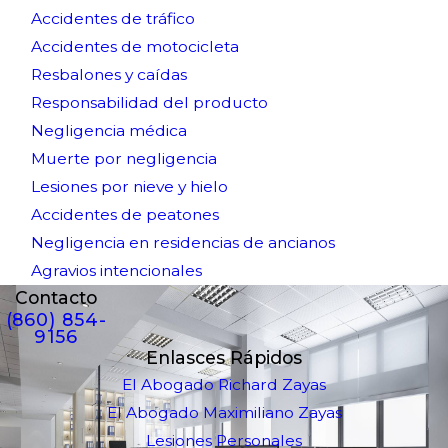
Accidentes de tráfico
Accidentes de motocicleta
Resbalones y caídas
Responsabilidad del producto
Negligencia médica
Muerte por negligencia
Lesiones por nieve y hielo
Accidentes de peatones
Negligencia en residencias de ancianos
Agravios intencionales
Contacto
(860) 854-
9156
Enlasces Rápidos
El Abogado Richard Zayas
El Abogado Maximiliano Zayas
Lesiones Personales