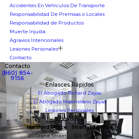
Accidentes En Vehículos De Transporte
Responsabilidad De Premisas o Locales
Responsabilidad de Productos
Muerte Injusta
Agravios Intencionales
Lesiones Personales
Contacto
Contacto
(860) 854-
9156
Enlasces Rápidos
El Abogado Richard Zayas
El Abogado Maximiliano Zayas
Lesiones Personales
Locations
Hartford Office
Stratford Office
20 Grand Street
305 Boston Ave